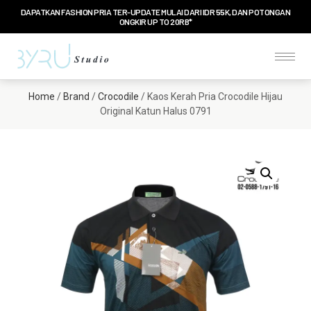
DAPATKAN FASHION PRIA TER-UPDATE MULAI DARI IDR 55K, DAN POTONGAN
ONGKIR UP TO 20RB*
Home
/
Brand
/
Crocodile
/ Kaos Kerah Pria Crocodile Hijau
Original Katun Halus 0791