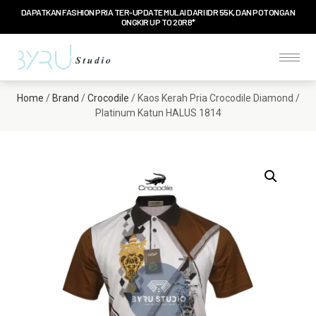
DAPATKAN FASHION PRIA TER-UPDATE MULAI DARI IDR 55K, DAN POTONGAN
ONGKIR UP TO 20RB*
Home
/
Brand
/
Crocodile
/ Kaos Kerah Pria Crocodile Diamond /
Platinum Katun HALUS 1814