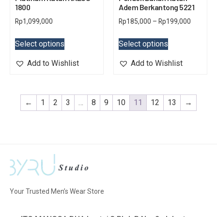
1800
Adem Berkantong 5221
Rp
1,099,000
Rp
185,000
–
Rp
199,000
Select options
Select options
Add to Wishlist
Add to Wishlist
←
1
2
3
…
8
9
10
11
12
13
→
Your Trusted Men’s Wear Store