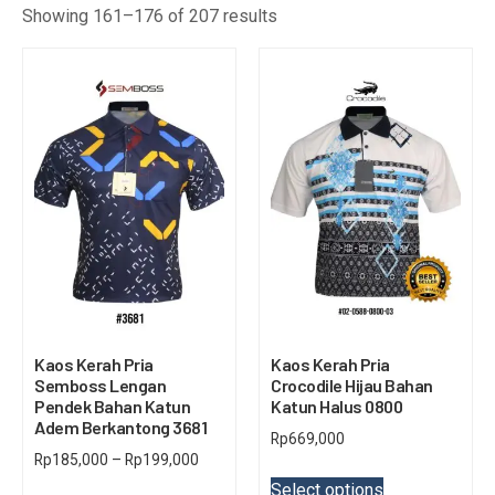
Showing 161–176 of 207 results
Kaos Kerah Pria
Kaos Kerah Pria
Semboss Lengan
Crocodile Hijau Bahan
Pendek Bahan Katun
Katun Halus 0800
Adem Berkantong 3681
Rp
669,000
Rp
185,000
–
Rp
199,000
Select options