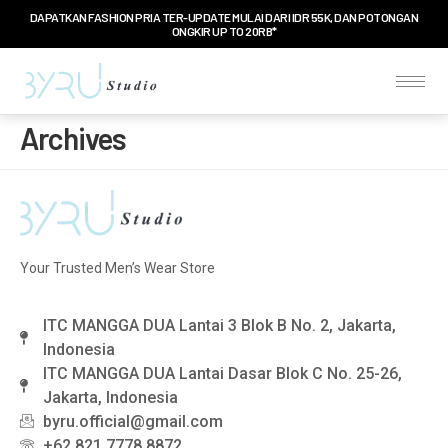
DAPATKAN FASHION PRIA TER-UPDATE MULAI DARI IDR 55K, DAN POTONGAN
ONGKIR UP TO 20RB*
Archives
Your Trusted Men’s Wear Store
ITC MANGGA DUA Lantai 3 Blok B No. 2, Jakarta,
Indonesia
ITC MANGGA DUA Lantai Dasar Blok C No. 25-26,
Jakarta, Indonesia
byru.official@gmail.com
+62 821 7778 8872